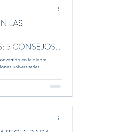
onal
N LAS
S: 5 CONSEJOS
E TU VOZ
convertido en la piedra
iones universitarias.
CLARA