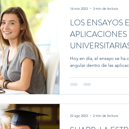
Futuro
Opinión
CPR
Coaching Preprofesi
16 nov 2023
3 min de lectura
LOS ENSAYOS E
APLICACIONES
UNIVERSITARIA
QUE HARÁN QU
Hoy en día, el ensayo se ha 
angular dentro de las aplicac
SUENE ALTA Y 
22 ago 2023
2 min de lectura