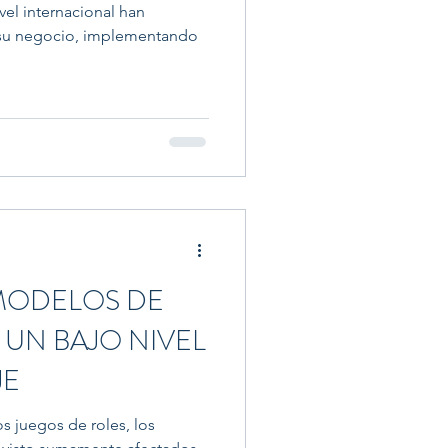
vel internacional han
 su negocio, implementando
MODELOS DE
 UN BAJO NIVEL
JE
s juegos de roles, los