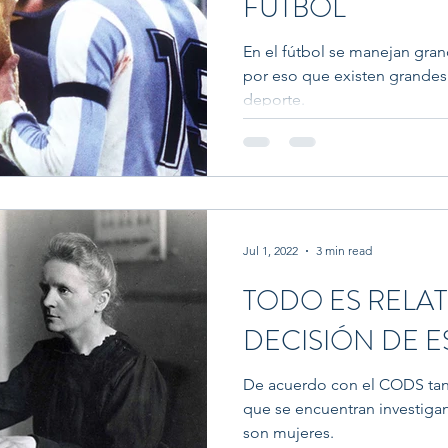
FÚTBOL
En el fútbol se manejan gran
por eso que existen grandes intereses políticos hacia est
deporte.
Jul 1, 2022
3 min read
TODO ES RELAT
DECISIÓN DE E
De acuerdo con el CODS tan
que se encuentran investiga
son mujeres.