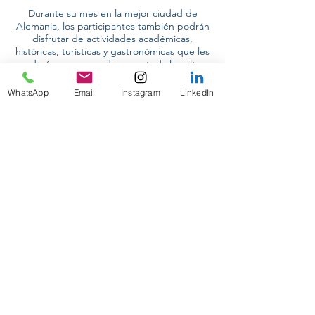
Durante su mes en la mejor ciudad de
Alemania, los participantes también podrán
disfrutar de actividades académicas,
históricas, turísticas y gastronómicas que les
ayudarán a conocer de cerca toda la cultura
de la región de Baviera.
WhatsApp
Email
Instagram
LinkedIn
CONFERENCIAS INTERNACIONALES
ON TOUR 2024
PASANTIAS PRE-PROFESIONALES
PRAKTIKUM DEUTSCHLAND
GUIA ACADEMICA PERSONALIZADA
DESIGNING YOUR FUTURE
PARA EMPRESAS
CORPORATE POLITICAL RESPONSIBILITY
info@politikumecuador.com