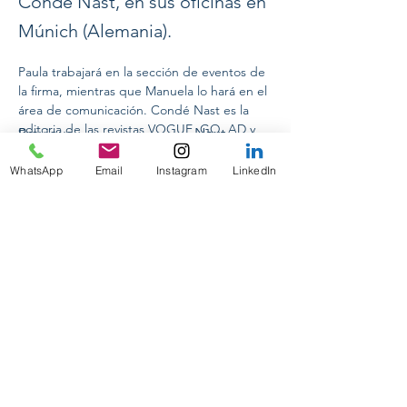
Condé Nast, en sus oficinas en
Múnich (Alemania).
Paula trabajará en la sección de eventos de 
la firma, mientras que Manuela lo hará en el 
área de comunicación. Condé Nast es la 
editoria de las revistas VOGUE, GQ, AD y 
Previous
Next
GLAMOUR. 
WhatsApp
Email
Instagram
LinkedIn
CONFERENCIAS INTERNACIONALES
ON TOUR 2024
PASANTIAS PRE-PROFESIONALES
PRAKTIKUM DEUTSCHLAND
GUIA ACADEMICA PERSONALIZADA
DESIGNING YOUR FUTURE
PARA EMPRESAS