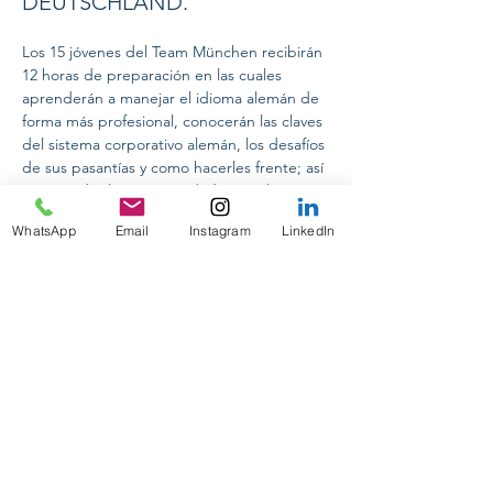
DEUTSCHLAND.
Los 15 jóvenes del Team München recibirán 
12 horas de preparación en las cuales 
aprenderán a manejar el idioma alemán de 
forma más profesional, conocerán las claves 
del sistema corporativo alemán, los desafíos 
de sus pasantías y como hacerles frente; así 
como todas las oportunidades académicas 
Previous
Next
que les ofrece Alemania. 
WhatsApp
Email
Instagram
LinkedIn
CONFERENCIAS INTERNACIONALES
ON TOUR 2024
PASANTIAS PRE-PROFESIONALES
PRAKTIKUM DEUTSCHLAND
GUIA ACADEMICA PERSONALIZADA
DESIGNING YOUR FUTURE