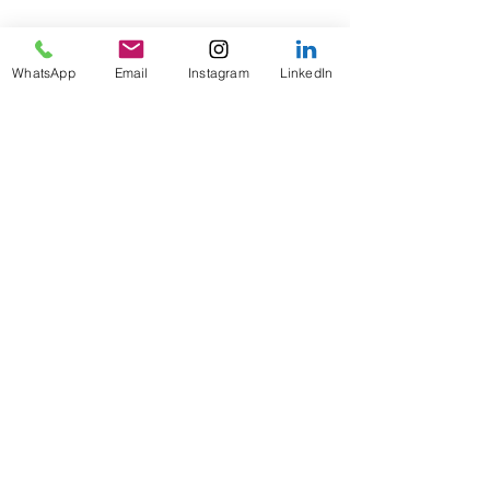
https://www.youtube.com/watch?
v=KYmr9AXasDg
WhatsApp
Email
Instagram
LinkedIn
Previous
Next
CONFERENCIAS INTERNACIONALES
ON TOUR 2024
PASANTIAS PRE-PROFESIONALES
PRAKTIKUM DEUTSCHLAND
GUIA ACADEMICA PERSONALIZADA
DESIGNING YOUR FUTURE