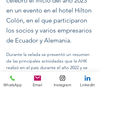
celebró el inicio del año 2023
en un evento en el hotel Hilton
Colón, en el que participaron
los socios y varios empresarios
de Ecuador y Alemania.
Durante la velada se presentó un resumen 
de las principales actividades que la AHK 
realizó en el país durante el año 2022 y se 
presentó a los nuevos socios que se han 
adscrito a la cámara en el último año, entre 
WhatsApp
Email
Instagram
LinkedIn
los cuales estuvo presente la Corporación 
Previous
Next
de Estudios POLITIKUM.
CONFERENCIAS INTERNACIONALES
ON TOUR 2024
PASANTIAS PRE-PROFESIONALES