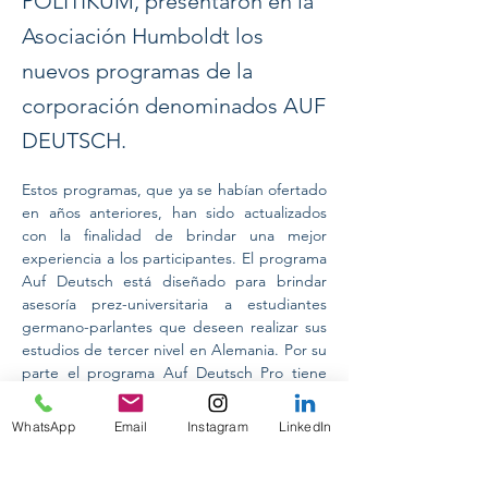
POLITIKUM, presentaron en la
Asociación Humboldt los
nuevos programas de la
corporación denominados AUF
DEUTSCH.
Estos programas, que ya se habían ofertado 
en años anteriores, han sido actualizados 
con la finalidad de brindar una mejor 
experiencia a los participantes. El programa 
Auf Deutsch está diseñado para brindar 
asesoría prez-universitaria a estudiantes 
germano-parlantes que deseen realizar sus 
estudios de tercer nivel en Alemania. Por su 
parte el programa Auf Deutsch Pro tiene 
como fin brindar conocimientos sobre 
política y cultura alemana y, lo atractivo de 
WhatsApp
Email
Instagram
LinkedIn
este programa, es que al finalizar los 
participantes podrán ser parte de una 
delegación de POLITIKUM que viajará a la 