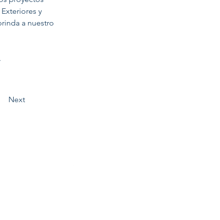
Exteriores y 
inda a nuestro 
 
Next
info@politikumecuador.com
© POLITIKUM 2026