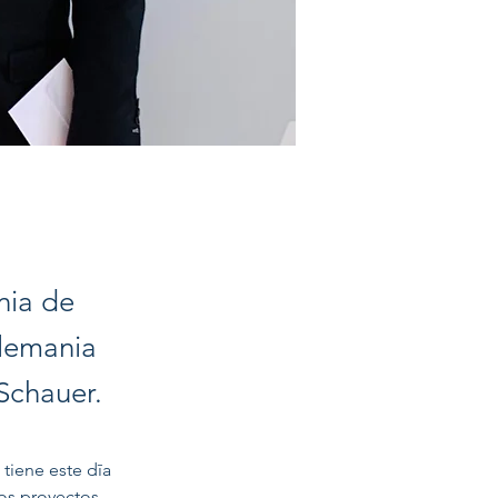
nia de
Alemania
Schauer.
tiene este dīa 
os proyectos 