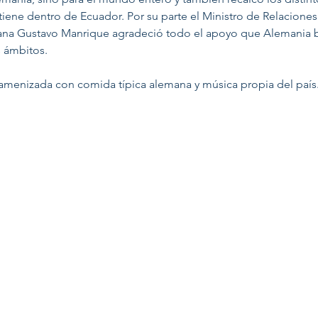
iene dentro de Ecuador. Por su parte el Ministro de Relaciones 
na Gustavo Manrique agradeció todo el apoyo que Alemania br
s ámbitos.
 amenizada con comida típica alemana y música propia del país.
GUIA ACADEMICA PERSONALIZADA
DESIGNING YOUR FUTURE
PARA EMPRESAS
CORPORATE POLITICAL RESPONSIBILITY