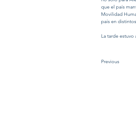
que el país mant
Movilidad Huma
país en distinto
La tarde estuvo
Previous
CONFERENCIAS INTERNACIONALES
ON TOUR 2024
PASANTIAS PRE-PROFESIONALES
PRAKTIKUM DEUTSCHLAND