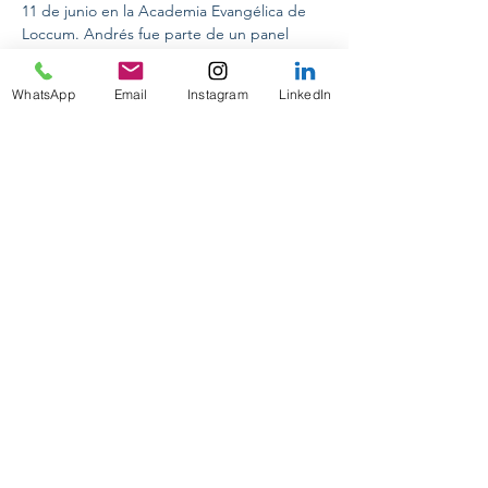
11 de junio en la Academia Evangélica de 
Loccum. Andrés fue parte de un panel 
conformado por Vanessa Vohs de Alemania, 
Aisha Khurram de Afganistán y Karin 
WhatsApp
Email
Instagram
LinkedIn
Johnston de Estados Unidos para discutir 
acerca de las fortalezas y desafíos de 
Alemania en el ámbito internacional 
durante estos 50 años de membresía en la 
Organización de las Naciones Unidas.
Previous
Next
CONFERENCIAS INTERNACIONALES
ON TOUR 2024
PASANTIAS PRE-PROFESIONALES
PRAKTIKUM DEUTSCHLAND
GUIA ACADEMICA PERSONALIZADA
DESIGNING YOUR FUTURE