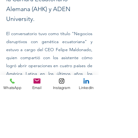
Alemana (AHK) y ADEN
University.
El conversatorio tuvo como título "Negocios 
disruptivos con genética ecuatoriana" y 
estuvo a cargo del CEO Felipe Maldonado, 
quien compartió con los asistente cómo 
logró abrir operaciones en cuatro países de 
América Latina en los últimos años, los 
mismos que han estado marcado por la 
WhatsApp
Email
Instagram
LinkedIn
innovación y la digitalización de los negocios 
Previous
Next
a todo nivel. 
CONFERENCIAS INTERNACIONALES
ON TOUR 2024
PASANTIAS PRE-PROFESIONALES