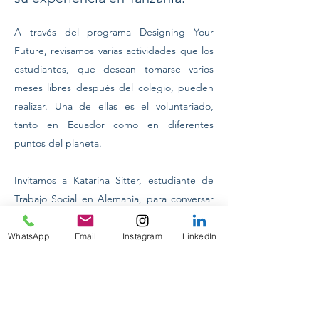
A través del programa Designing Your 
Future, revisamos varias actividades que los 
estudiantes, que desean tomarse varios 
meses libres después del colegio, pueden 
realizar. Una de ellas es el voluntariado, 
tanto en Ecuador como en diferentes 
puntos del planeta.
Invitamos a Katarina Sitter, estudiante de 
Trabajo Social en Alemania, para conversar 
de su experiencia de voluntariado en 
Tanzania, los pros y contras de ser voluntario 
WhatsApp
Email
Instagram
LinkedIn
y cuáles son las pautas más importantes al 
Previous
Next
elegir la actividad y el destino.
CONFERENCIAS INTERNACIONALES