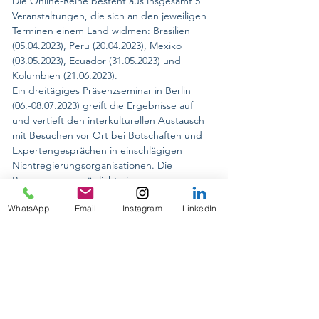
Die Online-Reihe besteht aus insgesamt 5 
Veranstaltungen, die sich an den jeweiligen 
Terminen einem Land widmen: Brasilien 
(05.04.2023), Peru (20.04.2023), Mexiko 
(03.05.2023), Ecuador (31.05.2023) und 
Kolumbien (21.06.2023).
Ein dreitägiges Präsenzseminar in Berlin 
(06.-08.07.2023) greift die Ergebnisse auf 
und vertieft den interkulturellen Austausch 
mit Besuchen vor Ort bei Botschaften und 
Expertengesprächen in einschlägigen 
Nichtregierungsorganisationen. Die 
Begegnung ermöglicht einen 
interdisziplinären Ansatz und bringt 
WhatsApp
Email
Instagram
LinkedIn
zusätzlich unterschiedliche Erfahrungen der 
Migration in die Diskussion ein.
CONFERENCIAS INTERNACIONALES
ON TOUR 2024