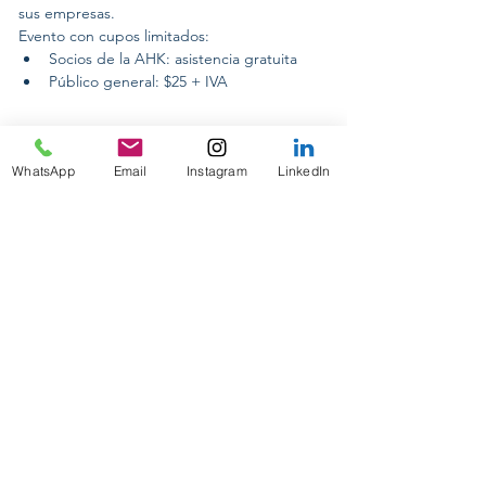
sus empresas. 
Evento con cupos limitados:
Socios de la AHK: asistencia gratuita
Público general: $25 + IVA
WhatsApp
Email
Instagram
LinkedIn
CONFERENCIAS INTERNACIONALES
ON TOUR 2024
PASANTIAS PRE-PROFESIONALES
PRAKTIKUM DEUTSCHLAND
GUIA ACADEMICA PERSONALIZADA
DESIGNING YOUR FUTURE
PARA EMPRESAS
CORPORATE POLITICAL RESPONSIBILITY