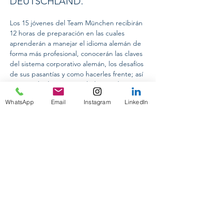
DEUTSCHLAND.
Los 15 jóvenes del Team München recibirán 
12 horas de preparación en las cuales 
aprenderán a manejar el idioma alemán de 
forma más profesional, conocerán las claves 
del sistema corporativo alemán, los desafíos 
de sus pasantías y como hacerles frente; así 
como todas las oportunidades académicas 
Previous
Next
que les ofrece Alemania. 
WhatsApp
Email
Instagram
LinkedIn
INTERNACIONAL CONFERENCES
ON TOUR 2024
INTERNSHIP PROGRAM IN MUNICH
PRAKTIKUM DEUTSCHLAND
ACADEMIC COUNSELLING
DESIGNING YOUR FUTURE