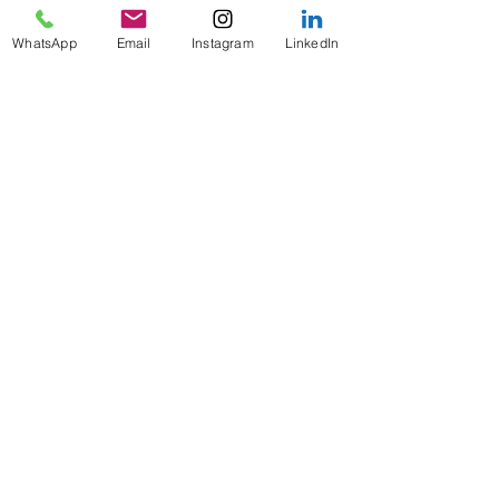
al desarrollo de este programa en Alemania.
WhatsApp
Email
Instagram
LinkedIn
previous
Next
INTERNACIONAL CONFERENCES
ON TOUR 2024
INTERNSHIP PROGRAM IN MUNICH
PRAKTIKUM DEUTSCHLAND
ACADEMIC COUNSELLING
DESIGNING YOUR FUTURE
CONSULTING SERVICES