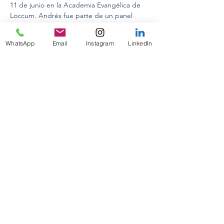
11 de junio en la Academia Evangélica de 
Loccum. Andrés fue parte de un panel 
conformado por Vanessa Vohs de Alemania, 
Aisha Khurram de Afganistán y Karin 
WhatsApp
Email
Instagram
LinkedIn
Johnston de Estados Unidos para discutir 
acerca de las fortalezas y desafíos de 
Alemania en el ámbito internacional 
durante estos 50 años de membresía en la 
Organización de las Naciones Unidas.
previous
Next
INTERNACIONAL CONFERENCES
ON TOUR 2024
INTERNSHIP PROGRAM IN MUNICH
PRAKTIKUM DEUTSCHLAND
ACADEMIC COUNSELLING
DESIGNING YOUR FUTURE