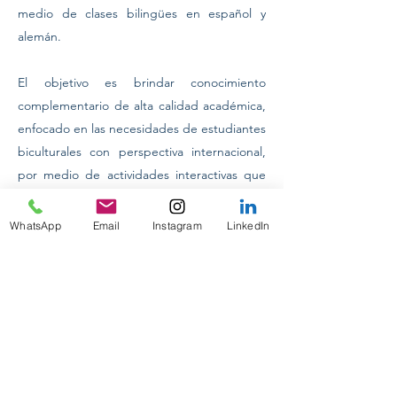
medio de clases bilingües en español y 
alemán.
El objetivo es brindar conocimiento 
complementario de alta calidad académica, 
enfocado en las necesidades de estudiantes 
biculturales con perspectiva internacional, 
por medio de actividades interactivas que 
incluyen: la lectura de periódicos alemanes 
digitales, comprensión de videos y solventar 
WhatsApp
Email
Instagram
LinkedIn
previous
Next
dudas e inquietudes con tareas escolares.
INTERNACIONAL CONFERENCES
ON TOUR 2024
INTERNSHIP PROGRAM IN MUNICH
PRAKTIKUM DEUTSCHLAND