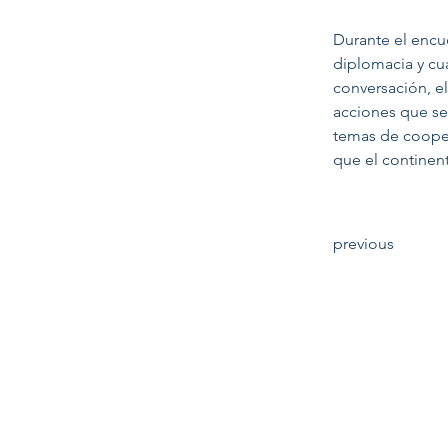
Durante el encue
diplomacia y cu
conversación, e
acciones que se 
temas de cooper
que el continen
previous
INTERNACIONAL CONFERENCES
ON TOUR 2024
INTERNSHIP PROGRAM IN MUNICH